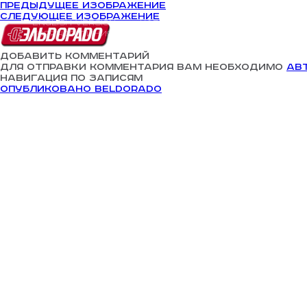
Предыдущее изображение
Следующее изображение
Выручай Деньги
english version
карта сайта
Горячая линия 8 800 333 08 38
Добавить комментарий
Для отправки комментария вам необходимо
ав
Навигация по записям
Опубликовано в
eldorado