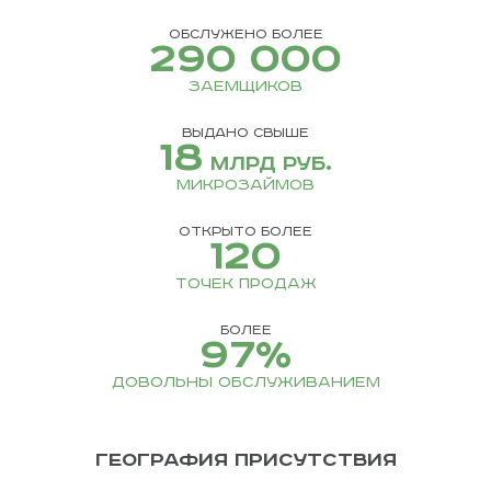
ЖИВИ НА ПОЛ
ОБСЛУЖЕНО БОЛЕЕ
290
000
заемщиков
ВЫДАНО СВЫШЕ
18
Финансируем ваши мечты
млрд руб.
выгодные займы на любые 
микрозаймов
МЕЖДУНАРОД
ТОП-10. ГОНК
ОТКРЫТО БОЛЕЕ
120
точек продаж
ИННОВАЦ
Доступ к экспертизе и луч
БОЛЕЕ
МКК «ВЫРУЧАЙ ДЕНЬГИ» – ОДН
97
%
микрокредитования 5 стра
МИКРОФИНАНСОВЫХ ОРГАНИЗА
ДОВОЛЬНЫ ОБСЛУЖИВАНИЕМ
Подробнее
НОВАЯ IT-ПЛАТФОРМА
ГЕОГРАФИЯ ПРИСУТСТВИЯ
Высокая эффективность работы