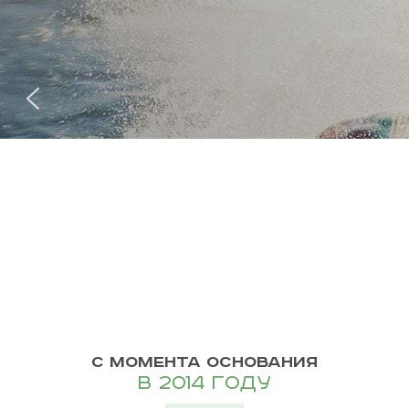
СТРЕМИТЕЛЬН
Динамичное развитие по
основным направлениям:
ГЕОГРАФИЧЕСКАЯ ЭКСПАНСИЯ
С МОМЕНТА ОСНОВАНИЯ
в 2014 году
УСПЕШНЫЙ ЗАПУСК НОВЫХ ПРОДУКТОВ