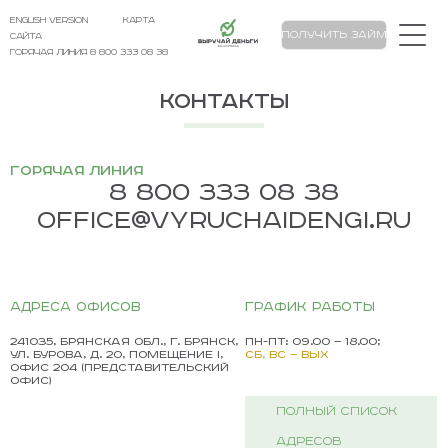
english version
карта
Выручай Деньги
Получить займ
сайта
Горячая линия 8 800 333 08 38
Контакты
Горячая линия
8 800 333 08 38
office@vyruchaidengi.ru
адреса офисов
график работы
241035, Брянская обл., г. Брянск,
пн-пт: 09.00 — 18.00;
ул. Бурова, д. 20, помещение I,
сб, вс — вых
офис 204 (представительский
офис)
ПОЛНЫЙ СПИСОК
АДРЕСОВ