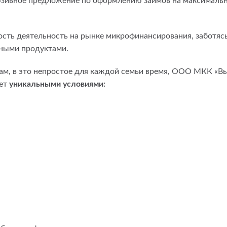
юзивное предложение по оформлению займов на максималь
сть деятельность на рынке микрофинансирования, заботясь
ьными продуктами.
ам, в это непростое для каждой семьи время, ООО МКК «Вы
ает
уникальными условиями: