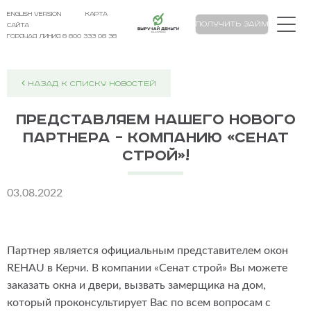
english version
карта
Выручай Деньги
Получить займ
сайта
Горячая линия 8 800 333 08 38
НАЗАД К СПИСКУ НОВОСТЕЙ
Представляем нашего нового
партнера – компанию «Сенат
Строй»!
03.08.2022
Партнер является официальным представителем окон
REHAU в Керчи. В компании «Сенат строй» Вы можете
заказать окна и двери, вызвать замерщика на дом,
который проконсультирует Вас по всем вопросам с