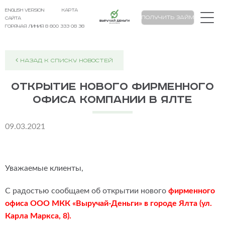
english version
карта
Выручай Деньги
Получить займ
сайта
Горячая линия 8 800 333 08 38
НАЗАД К СПИСКУ НОВОСТЕЙ
Открытие нового фирменного
офиса компании в Ялте
09.03.2021
Уважаемые клиенты,
С радостью сообщаем об открытии нового
фирменного
офиса ООО МКК «Выручай-Деньги» в городе Ялта (ул.
Карла Маркса, 8).