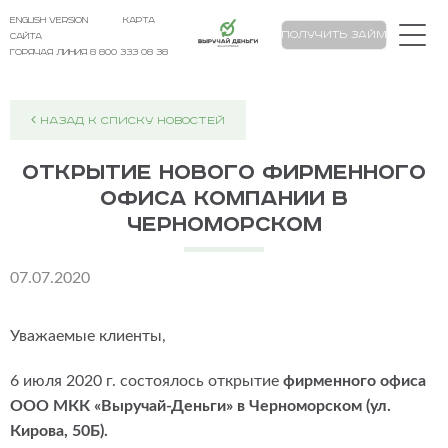
english version
карта
Выручай Деньги
Получить займ
сайта
Горячая линия 8 800 333 08 38
НАЗАД К СПИСКУ НОВОСТЕЙ
Открытие нового фирменного
офиса компании в
Черноморском
07.07.2020
Уважаемые клиенты,
6 июля 2020 г. состоялось открытие
фирменного офиса
ООО МКК «Выручай-Деньги» в Черноморском (ул.
Кирова, 50Б).