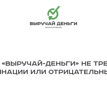
 «Выручай-Деньги» не тр
инации или отрицательны