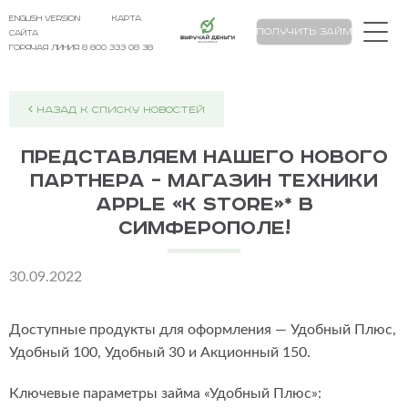
english version
карта
Выручай Деньги
Получить займ
сайта
Горячая линия 8 800 333 08 38
НАЗАД К СПИСКУ НОВОСТЕЙ
Представляем нашего нового
партнера – магазин техники
Apple «K store»* в
Симферополе!
30.09.2022
Доступные продукты для оформления — Удобный Плюс,
Удобный 100, Удобный 30 и Акционный 150.
Ключевые параметры займа «Удобный Плюс»: