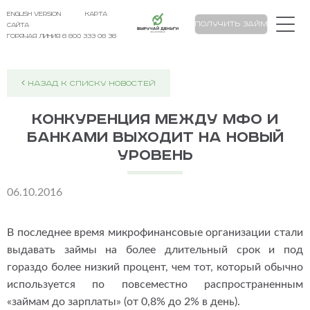
english version
карта
Выручай Деньги
Получить займ
сайта
Горячая линия 8 800 333 08 38
НАЗАД К СПИСКУ НОВОСТЕЙ
Конкуренция между МФО и
банками выходит на новый
уровень
06.10.2016
В последнее время микрофинансовые организации стали
выдавать займы на более длительный срок и под
гораздо более низкий процент, чем тот, который обычно
используется по повсеместно распространенным
«займам до зарплаты» (от 0,8% до 2% в день).