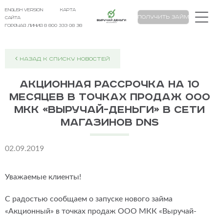
english version
карта
Выручай Деньги
Получить займ
сайта
Горячая линия 8 800 333 08 38
НАЗАД К СПИСКУ НОВОСТЕЙ
Акционная рассрочка на 10
месяцев в точках продаж ООО
МКК «Выручай-Деньги» в сети
магазинов DNS
02.09.2019
Уважаемые клиенты!
С радостью сообщаем о запуске нового займа
«Акционный» в точках продаж ООО МКК «Выручай-