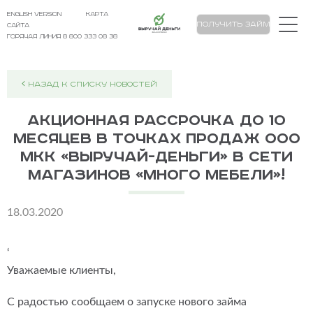
english version
карта
Выручай Деньги
Получить займ
сайта
Горячая линия 8 800 333 08 38
НАЗАД К СПИСКУ НОВОСТЕЙ
Акционная рассрочка до 10
месяцев в точках продаж ООО
МКК «Выручай-Деньги» в сети
магазинов «Много Мебели»!
18.03.2020
‘
Уважаемые клиенты,
С радостью сообщаем о запуске нового займа