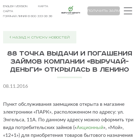
english version
карта
Выручай Деньги
Получить займ
сайта
Горячая линия 8 800 333 08 38
НАЗАД К СПИСКУ НОВОСТЕЙ
88 точка выдачи и погашения
займов компании «Выручай-
Деньги» открылась в Ленино
08.11.2016
Пункт обслуживания заемщиков открыта в магазине
электроники «ПАРК», расположенном по адресу: ул.
Энгельса, 11А. По данному адресу можно оформить три
вида потребительских займов («
Акционный
», «Мой»,
«12+1») для приобретения товаров бытового назначения