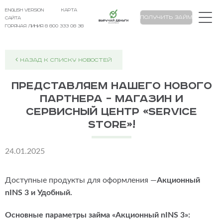
english version
карта
Выручай Деньги
Получить займ
сайта
Горячая линия 8 800 333 08 38
НАЗАД К СПИСКУ НОВОСТЕЙ
Представляем нашего нового
партнера – магазин и
сервисный центр «Service
Store»!
24.01.2025
Доступные продукты для оформления —
Акционный
nINS 3 и Удобный.
Основные параметры займа «Акционный nINS 3»: